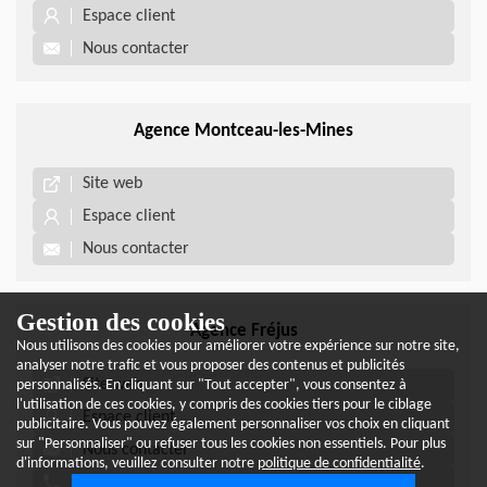
Espace client
Nous contacter
Agence Montceau-les-Mines
Site web
Espace client
Nous contacter
Gestion des cookies
Agence Fréjus
Nous utilisons des cookies pour améliorer votre expérience sur notre site,
analyser notre trafic et vous proposer des contenus et publicités
Site web
personnalisés. En cliquant sur "Tout accepter", vous consentez à
l'utilisation de ces cookies, y compris des cookies tiers pour le ciblage
Espace client
publicitaire. Vous pouvez également personnaliser vos choix en cliquant
sur "Personnaliser" ou refuser tous les cookies non essentiels. Pour plus
Nous contacter
d'informations, veuillez consulter notre
politique de confidentialité
.
04 94 52 29 70